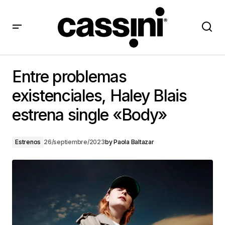
Entre problemas existenciales, Haley Blais estrena
single «Body»
Entre problemas
existenciales, Haley Blais
estrena single «Body»
Estrenos
26/septiembre/2023
by
Paola Baltazar