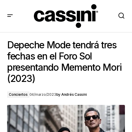
Depeche Mode tendrá tres fechas en el Foro Sol
presentando Memento Mori (2023)
Depeche Mode tendrá tres
fechas en el Foro Sol
presentando Memento Mori
(2023)
Conciertos
04/marzo/2023
by
Andrés Cassini