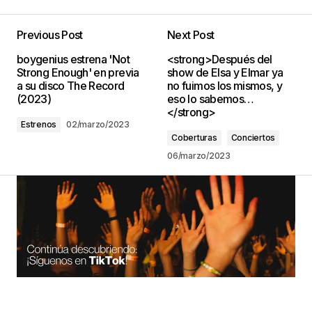
Previous Post
Next Post
boygenius estrena 'Not
<strong>Después del
Strong Enough' en previa
show de Elsa y Elmar ya
a su disco The Record
no fuimos los mismos, y
(2023)
eso lo sabemos…
</strong>
Estrenos
02/marzo/2023
Coberturas
Conciertos
06/marzo/2023