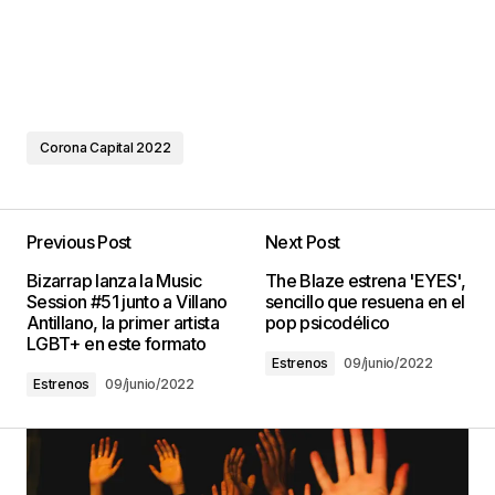
Corona Capital 2022
Previous Post
Next Post
Bizarrap lanza la Music
The Blaze estrena 'EYES',
Session #51 junto a Villano
sencillo que resuena en el
Antillano, la primer artista
pop psicodélico
LGBT+ en este formato
Estrenos
09/junio/2022
Estrenos
09/junio/2022