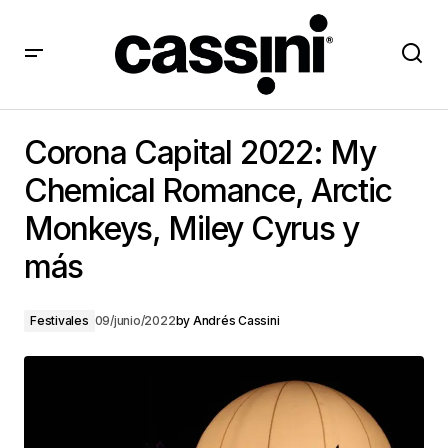
Corona Capital 2022: My Chemical Romance, Arctic
Monkeys, Miley Cyrus y más
Corona Capital 2022: My
Chemical Romance, Arctic
Monkeys, Miley Cyrus y
más
Festivales
09/junio/2022
by
Andrés Cassini