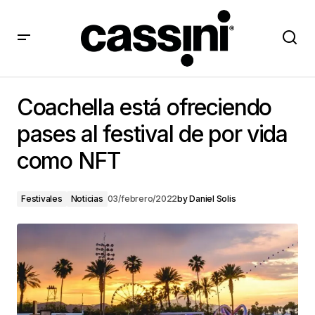
Coachella está ofreciendo pases al festival de por
vida como NFT
Coachella está ofreciendo
pases al festival de por vida
como NFT
Festivales
Noticias
03/febrero/2022
by
Daniel Solis