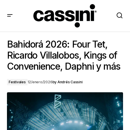
Bahidorá 2026: Four Tet, Ricardo Villalobos, Kings of
Convenience, Daphni y más
Bahidorá 2026: Four Tet,
Ricardo Villalobos, Kings of
Convenience, Daphni y más
Festivales
12/enero/2026
by
Andrés Cassini