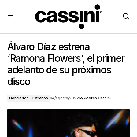
Álvaro Díaz estrena ‘Ramona Flowers’, el primer
adelanto de su próximos disco
Álvaro Díaz estrena
‘Ramona Flowers’, el primer
adelanto de su próximos
disco
Conciertos
Estrenos
04/agosto/2022
by
Andrés Cassini