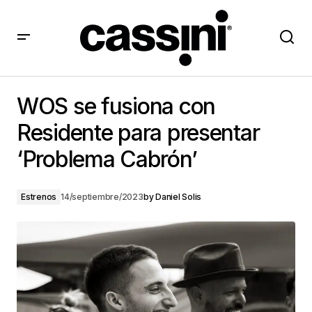
WOS se fusiona con Residente para presentar
‘Problema Cabrón’
WOS se fusiona con
Residente para presentar
‘Problema Cabrón’
Estrenos
14/septiembre/2023
by
Daniel Solis