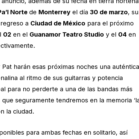
 anunció, además de su fecha en tierra norteña
Pa’l Norte
de
Monterrey
el día
30 de marzo
, su
 regreso a
Ciudad de México
para el próximo
el
02
en el
Guanamor Teatro Studio
y el
04
en
ctivamente.
y Pat harán esas próximas noches una auténtic
nalina al ritmo de sus guitarras y potencia
deal para no perderte a una de las bandas más
que seguramente tendremos en la memoria ‘l
n la ciudad.
ponibles para ambas fechas en solitario, así