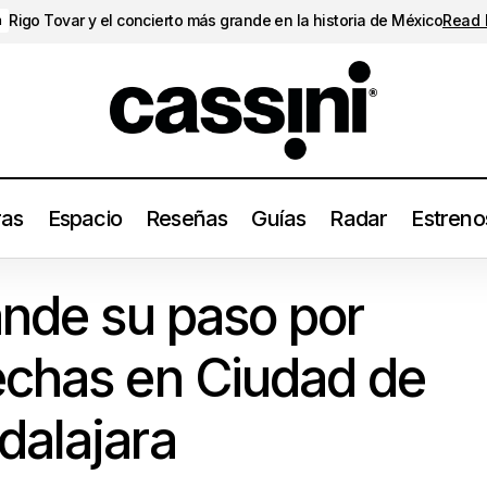
Rigo Tovar y el concierto más grande en la historia de México
Read
a
ras
Espacio
Reseñas
Guías
Radar
Estreno
stile expande su paso por México con fechas en Ciudad de Méxi
ande su paso por
echas en Ciudad de
dalajara