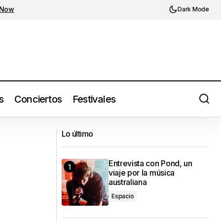
 Now
Dark Mode
s
Conciertos
Festivales
co y Guadalajara
Los20del23: 11: JUNGLE de The Blaze
Lo último
Entrevista con Pond, un
viaje por la música
australiana
Espacio