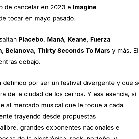
o de cancelar en 2023 e
Imagine
de tocar en mayo pasado.
saltan
Placebo
,
Maná
,
Keane
,
Fuerza
n
,
Belanova
,
Thirty Seconds To Mars
y más. El
entras debajo.
 definido por ser un festival divergente y que s
a de la ciudad de los cerros. Y esa esencia, si
e al mercado musical que le toque a cada
gente trayendo desde propuestas
calibre, grandes exponentes nacionales e
esas de la electrónica, rock, norteño, y