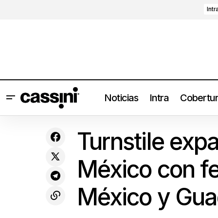
Intr
Noticias
Intra
Cobertu
The Killers estrena álbum de éxitos
Turn
Conciertos
Turnstile exp
Rebel Diamonds (2023)
México con f
México y Gua