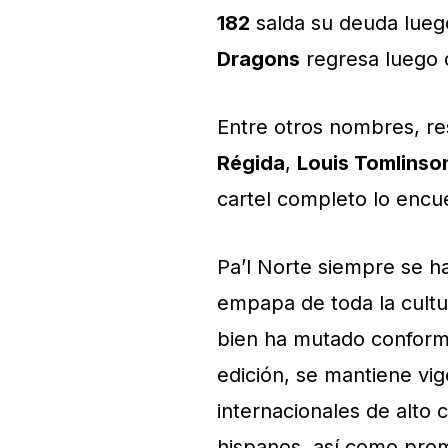
182
salda su deuda lueg
Dragons
regresa luego 
Entre otros nombres, re
Régida
,
Louis Tomlinso
cartel completo lo encu
Pa’l Norte siempre se ha
empapa de toda la cultur
bien ha mutado conform
edición, se mantiene vi
internacionales de alto 
hispanos, así como prom