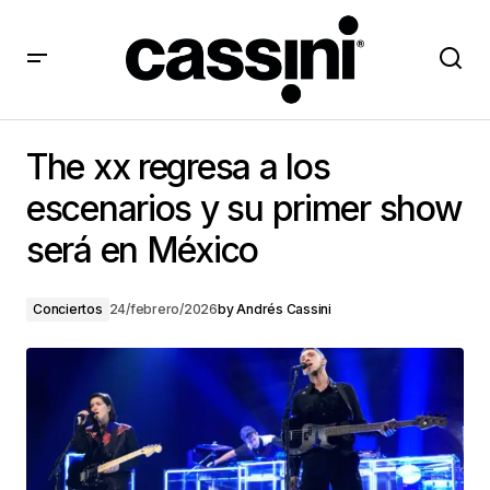
The xx regresa a los escenarios y su primer show
será en México
The xx regresa a los
escenarios y su primer show
será en México
Conciertos
24/febrero/2026
by
Andrés Cassini