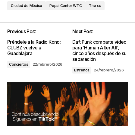
Ciudad de México
Pepsi Center WTC
The xx
Previous Post
Next Post
Préndele a la Radio Kono:
Daft Punk comparte video
CLUBZ vuelve a
para 'Human After All',
Guadalajara
cinco años después de su
separación
Conciertos
22/febrero/2026
Estrenos
24/febrero/2026