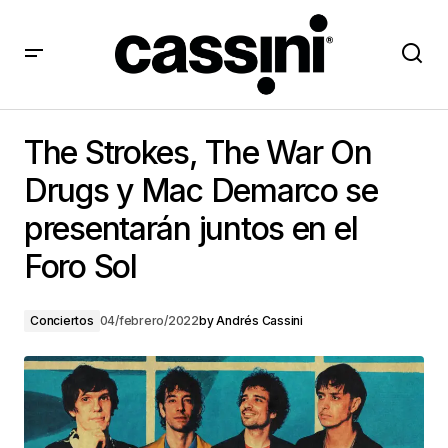
The Strokes, The War On Drugs y Mac Demarco se
presentarán juntos en el Foro Sol
The Strokes, The War On
Drugs y Mac Demarco se
presentarán juntos en el
Foro Sol
Conciertos
04/febrero/2022
by
Andrés Cassini