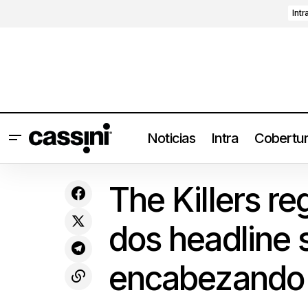
Intr
Noticias
Intra
Cobertu
Conciertos
Reseña de EVERY LOSER (2023) de
The Killers r
Iggy Pop
Festivales
dos headline
encabezando 