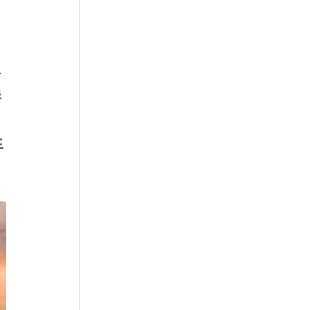
:
s
: