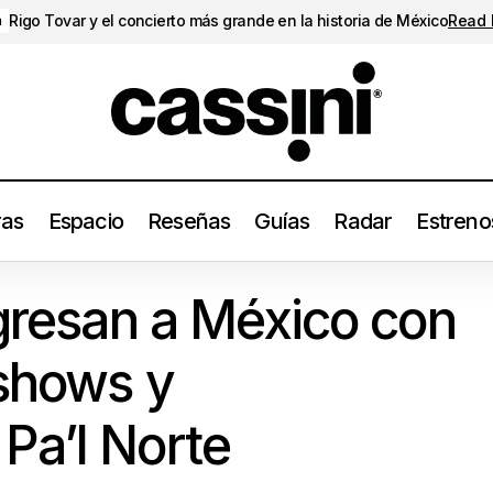
Rigo Tovar y el concierto más grande en la historia de México
Read
a
ras
Espacio
Reseñas
Guías
Radar
Estreno
The Killers regresan a México con dos headline shows y enc
egresan a México con
Norte
 shows y
Pa’l Norte