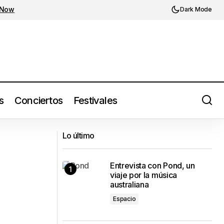
 Now
Dark Mode
s
Conciertos
Festivales
La diosa nórdica Aurora tendrá cinco
abezando Pa’l
fechas en México presentando The
Lo último
Gods We Can Touch (2022)
Entrevista con Pond, un
viaje por la música
australiana
Espacio