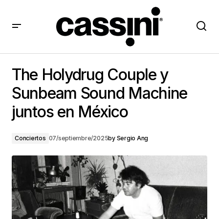
The Holydrug Couple y Sunbeam Sound Machine
juntos en México
The Holydrug Couple y
Sunbeam Sound Machine
juntos en México
Conciertos
07/septiembre/2025
by
Sergio Ang