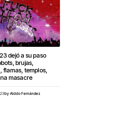
23 dejó a su paso
bots, brujas,
, flamas, templos,
na masacre
023
by
Alddo Fernández