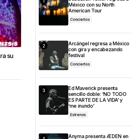
México con su North
American Tour
Conciertos
Arcángel regresa a México
con gira y encabezando
ra su
festival
Conciertos
Ed Maverick presenta
sencillo doble: ‘NO TODO
ES PARTE DE LA VIDA’ y
‘me inundo’
Estrenos
Anyma presenta ÆDEN en