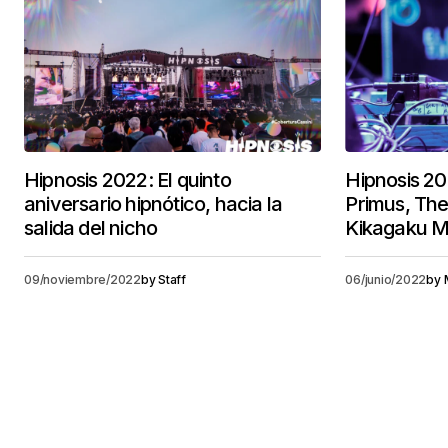
Hipnosis 2022: El quinto
Hipnosis 20
aniversario hipnótico, hacia la
Primus, The
salida del nicho
Kikagaku M
09/noviembre/2022
by
Staff
06/junio/2022
by