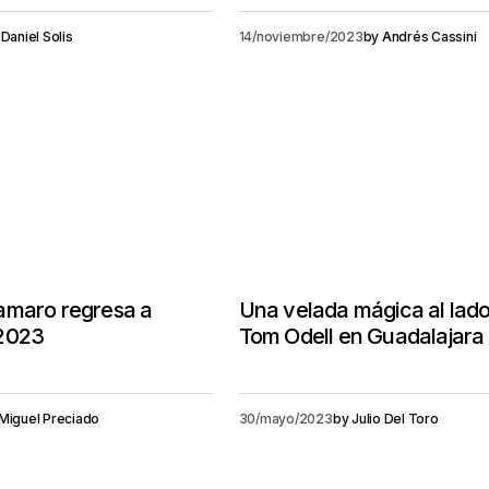
Daniel Solis
14/noviembre/2023
by
Andrés Cassini
amaro regresa a
Una velada mágica al lad
2023
Tom Odell en Guadalajara
Miguel Preciado
30/mayo/2023
by
Julio Del Toro