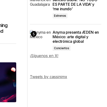
ES PARTE DE LA VIDA’ y
‘me inundo’
Estrenos
hing
ad
Anyma presenta ÆDEN en
México: arte digital y
electrónica global
Conciertos
¡Síguenos en X!
Tweets by cassinimx