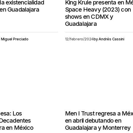
a existencialidad
King Krule presenta en M
en Guadalajara
Space Heavy (2023) con
shows en CDMX y
Guadalajara
Miguel Preciado
12/febrero/2024
by
Andrés Cassini
esa: Los
Men I Trust regresa a Méx
 Decadentes
en abril debutando en
ra en México
Guadalajara y Monterrey