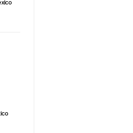
éxico
ico