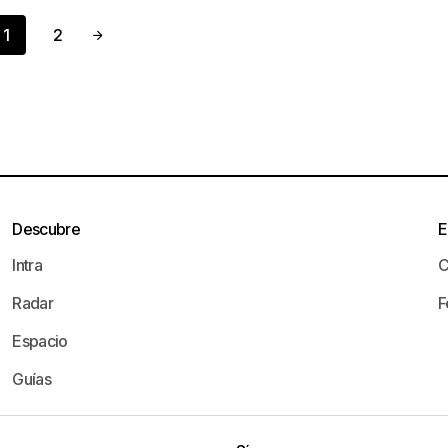
1
2
Descubre
E
Intra
C
Radar
F
Espacio
Guías