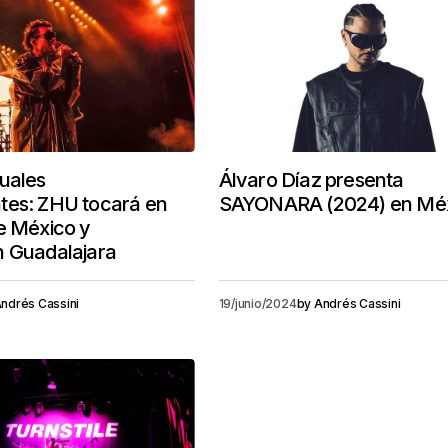
uales
Álvaro Díaz presenta
tes: ZHU tocará en
SAYONARA (2024) en Mé
e México y
n Guadalajara
ndrés Cassini
19/junio/2024
by
Andrés Cassini