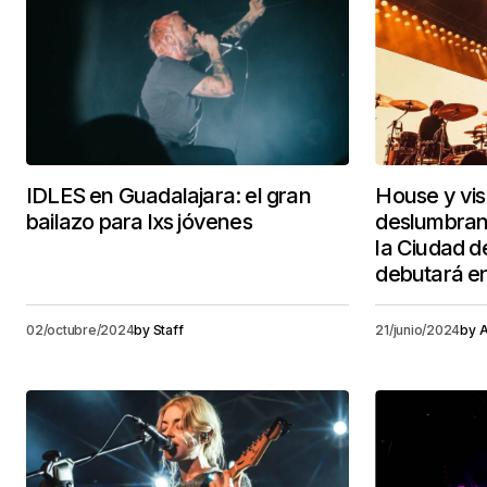
IDLES en Guadalajara: el gran
House y vis
bailazo para lxs jóvenes
deslumbran
la Ciudad d
debutará e
02/octubre/2024
by
Staff
21/junio/2024
by
A