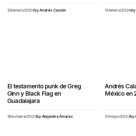
29/enero/2024
by
Andrés Cassini
15/enero/2024
by
El testamento punk de Greg
Andrés Cal
Ginn y Black Flag en
México en 
Guadalajara
18/octubre/2023
by
Alejandra Álvarez
31/mayo/2023
by