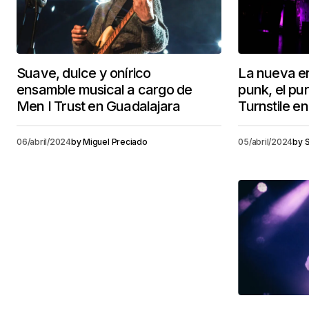
Suave, dulce y onírico
La nueva er
ensamble musical a cargo de
punk, el pu
Men I Trust en Guadalajara
Turnstile e
06/abril/2024
by
Miguel Preciado
05/abril/2024
by
S