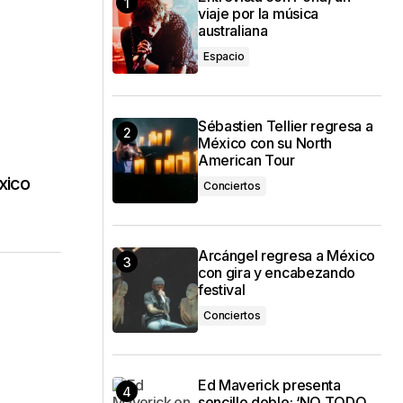
viaje por la música
australiana
Espacio
Sébastien Tellier regresa a
México con su North
American Tour
xico
Conciertos
Arcángel regresa a México
con gira y encabezando
festival
Conciertos
Ed Maverick presenta
sencillo doble: ‘NO TODO