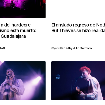
a del hardcore
El ansiado regreso de Not
rismo está muerto:
But Thieves se hizo realid
n Guadalajara
taff
01/abril/2024
by
Julio Del Toro