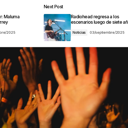
Next Post
r: Maluma
Radiohead regresa a los
rrey
escenarios luego de siete a
bre/2025
Noticias
03/septiembre/2025