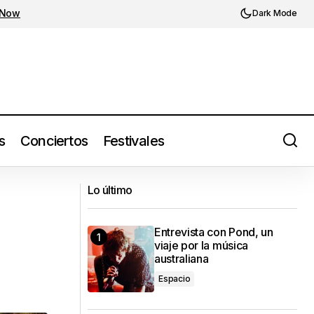
 Now
Dark Mode
s
Conciertos
Festivales
Radiohead regresa a los escenarios
ico
Lo último
luego de siete años
Entrevista con Pond, un
viaje por la música
australiana
Espacio