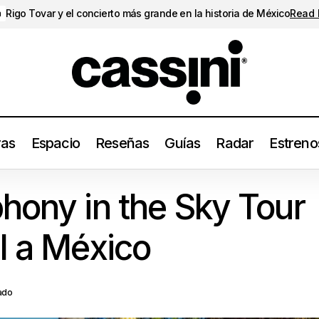
Rigo Tovar y el concierto más grande en la historia de México
Read
a
ras
Espacio
Reseñas
Guías
Radar
Estreno
Llega el Symphony in the Sky Tour de Saint Motel a Méx
onciertos
hony in the Sky Tour
l a México
ado