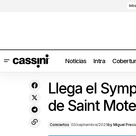
Intr
Noticias
Intra
Cobertu
De Colombia con amor: Maluma y una
C
Llega el Symp
noche en Monterrey
de Saint Mote
Conciertos
03/septiembre/2025
by
Miguel Preci