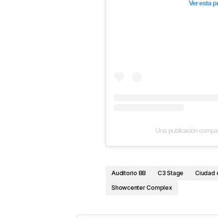
Ver esta 
Una publicación compa
Auditorio BB
C3 Stage
Ciudad 
Showcenter Complex