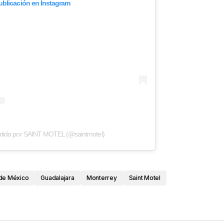
publicación en Instagram
rtida por SAINT MOTEL (@saintmotel)
de México
Guadalajara
Monterrey
Saint Motel