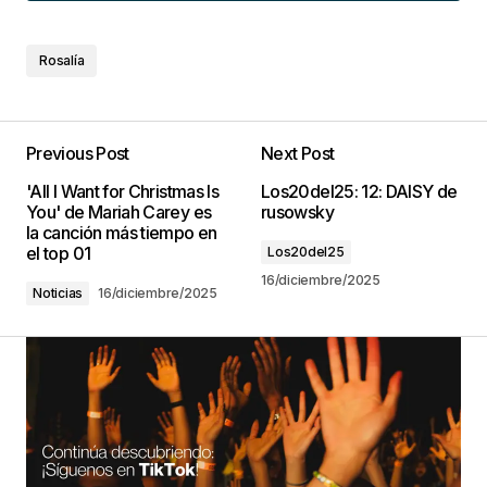
Rosalía
Previous Post
Next Post
'All I Want for Christmas Is
Los20del25: 12: DAISY de
You' de Mariah Carey es
rusowsky
la canción más tiempo en
el top 01
Los20del25
16/diciembre/2025
Noticias
16/diciembre/2025