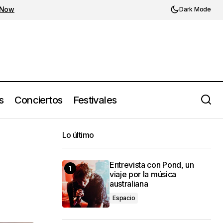
 Now
Dark Mode
s
Conciertos
Festivales
Lana Del Rey comparte 'Henry, come
Leg
Lo último
on', abriendo camino al country
Entrevista con Pond, un
viaje por la música
australiana
Espacio