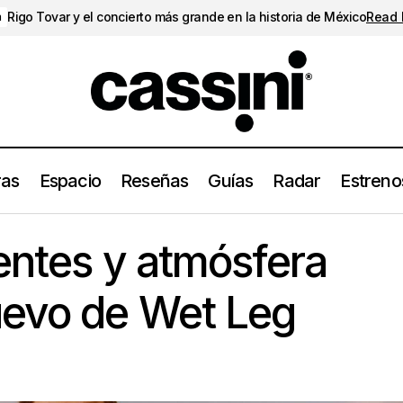
Rigo Tovar y el concierto más grande en la historia de México
Read
a
ras
Espacio
Reseñas
Guías
Radar
Estreno
Riffs contundentes y atmósfera chunky: Lo nuevo de Wet 
trenos
entes y atmósfera
uevo de Wet Leg