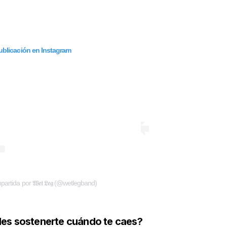
publicación en Instagram
rtida por 𝖂𝖊𝖙 𝕷𝖊𝖌 (@wetlegband)
es sostenerte cuándo te caes?