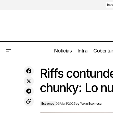
Intr
Noticias
Intra
Cobertu
SEVENTEEN is almost right here: La
emoción del K-pop llega a Pa’l Norte
Es
Riffs contund
2025
chunky: Lo n
Estrenos
03/abril/2025
by
Yakín Espinosa