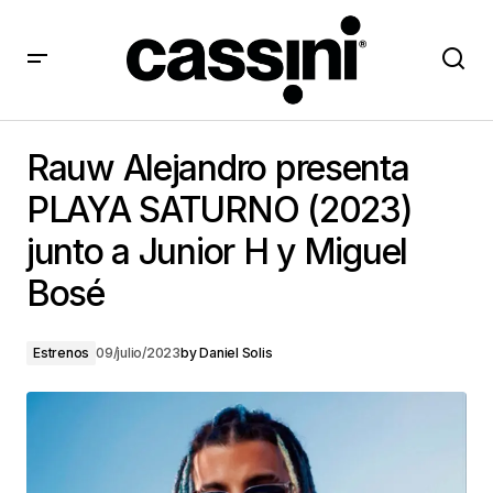
Rauw Alejandro presenta PLAYA SATURNO (2023)
junto a Junior H y Miguel Bosé
Rauw Alejandro presenta
PLAYA SATURNO (2023)
junto a Junior H y Miguel
Bosé
Estrenos
09/julio/2023
by
Daniel Solis