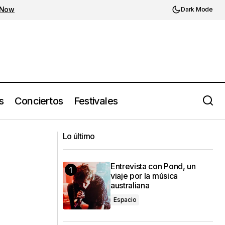
 Now
Dark Mode
s
Conciertos
Festivales
Austin TV presenta su show más
usical
Lo último
grande jamás hecho en Monterrey
Entrevista con Pond, un
viaje por la música
australiana
Espacio