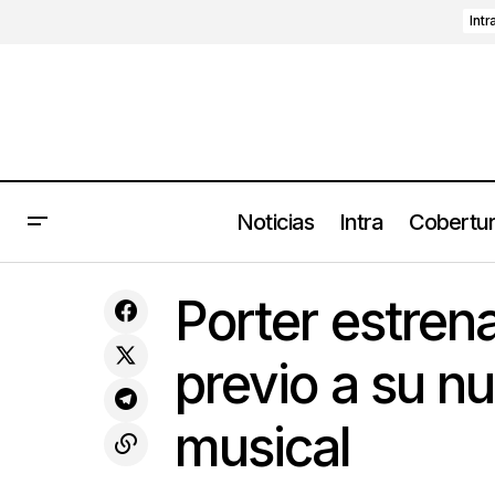
Intr
Noticias
Intra
Cobertu
Nueva polémica de Matty Healy: The
Estre
Porter estren
1975 vetados de Malasia
previo a su n
musical