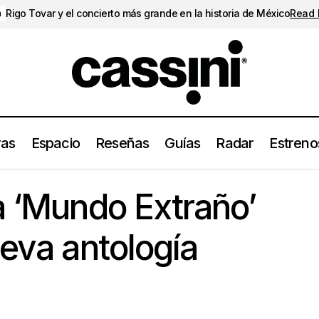
Rigo Tovar y el concierto más grande en la historia de México
Read
a
ras
Espacio
Reseñas
Guías
Radar
Estreno
Porter estrena ‘Mundo Extraño’ previo a su nueva antología m
nos
a ‘Mundo Extraño’
ueva antología