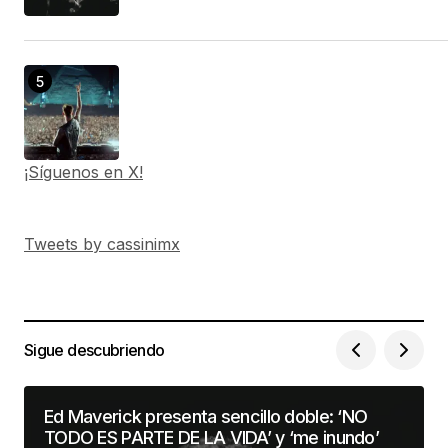
¡Síguenos en X!
Tweets by cassinimx
Sigue descubriendo
Ed Maverick presenta sencillo doble: ‘NO
TODO ES PARTE DE LA VIDA’ y ‘me inundo’