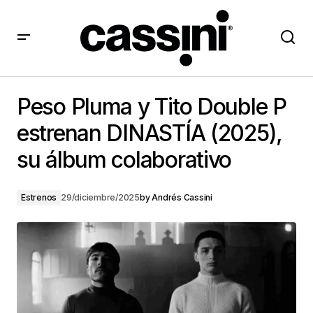
Peso Pluma y Tito Double P estrenan DINASTÍA
(2025), su álbum colaborativo
Peso Pluma y Tito Double P
estrenan DINASTÍA (2025),
su álbum colaborativo
Estrenos
29/diciembre/2025
by
Andrés Cassini