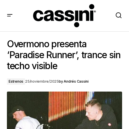
Overmono presenta ‘Paradise Runner’, trance sin
techo visible
Overmono presenta
‘Paradise Runner’, trance sin
techo visible
Estrenos
25/noviembre/2025
by
Andrés Cassini