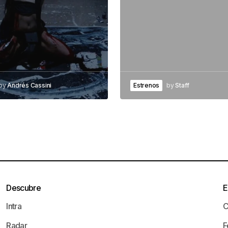
by
Andrés Cassini
Estrenos
by
Staff
Descubre
E
Intra
C
Radar
F