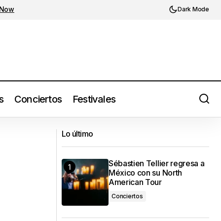
 Now
Dark Mode
s
Conciertos
Festivales
le and So Are
Devendra Banhart nos da un vistazo de
Lo último
su nuevo disco con 'Sirens'
Sébastien Tellier regresa a
México con su North
American Tour
Conciertos