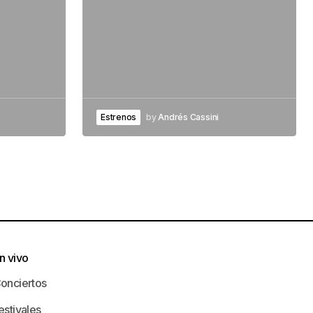
Estrenos
by
Andrés Cassini
n vivo
onciertos
estivales