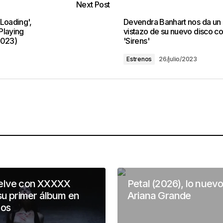
Next Post
Loading',
Devendra Banhart nos da un
Playing
vistazo de su nuevo disco c
2023)
'Sirens'
Estrenos
26/julio/2023
elve con XXXXX
Petal (2026), lo nuev
su primer álbum en
Ariana Grande
ños