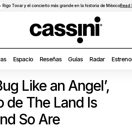
Rigo Tovar y el concierto más grande en la historia de México
Read
a
ras
Espacio
Reseñas
Guías
Radar
Estreno
nza ‘Bug Like an Angel’, primer sencillo de The Land Is Inhospitab
Bug Like an Angel’,
3)
o de The Land Is
and So Are