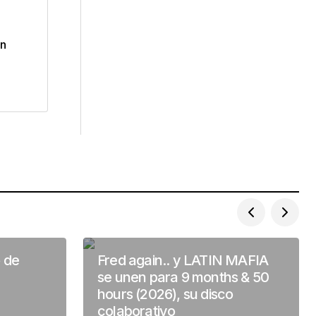
on
o de
Fred again.. y LATIN MAFIA
se unen para 9 months & 50
hours (2026), su disco
colaborativo