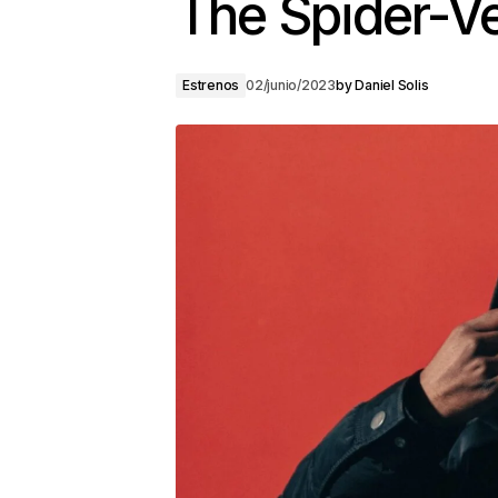
The Spider-V
Estrenos
02/junio/2023
by
Daniel Solis