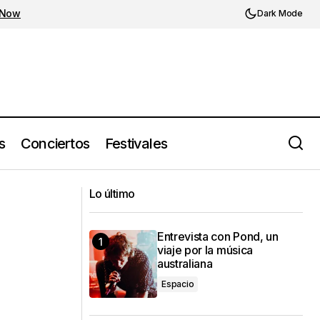
 Now
Dark Mode
s
Conciertos
Festivales
Pulso 2023: The Flaming Lips,
 Spiderman:
Evanescence, Capital Cities, Morat,
Lo último
Austin TV y más
Entrevista con Pond, un
viaje por la música
australiana
Espacio