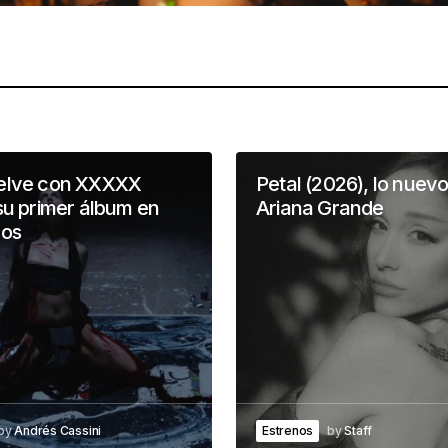
elve con XXXXX
Petal (2026), lo nuev
su primer álbum en
Ariana Grande
ños
by
Andrés Cassini
Estrenos
by
Staff