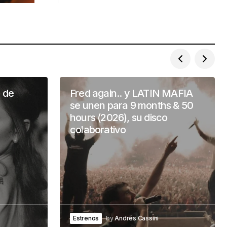
o de
Fred again.. y LATIN MAFIA
se unen para 9 months & 50
hours (2026), su disco
colaborativo
Estrenos
by
Andrés Cassini