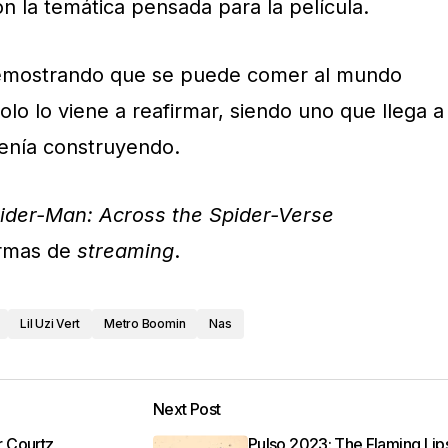
n la temática pensada para la película.
demostrando que se puede comer al mundo
solo lo viene a reafirmar, siendo uno que llega a
venía construyendo.
ider-Man: Across the Spider-Verse
ormas de
streaming
.
Lil Uzi Vert
Metro Boomin
Nas
Next Post
 Courtz
Pulso 2023: The Flaming Lip