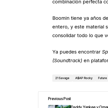
combinación perfecta co
Boomin tiene ya años 
entero, y este material 
consolidar todo lo que 
Ya puedes encontrar
Sp
(Soundtrack)
en plataf
21 Savage
A$AP Rocky
Future
Previous Post
Daddy Yankee y Omar