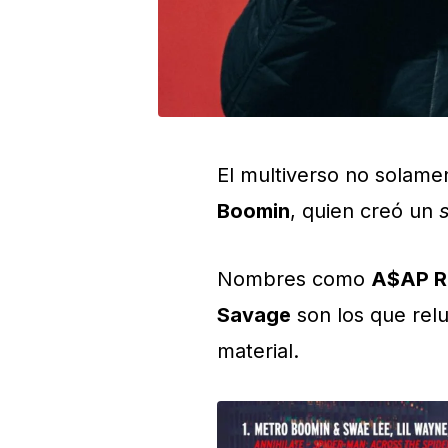
El multiverso no solame
Boomin
, quien creó un
Nombres como
A$AP 
Savage
son los que relu
material.