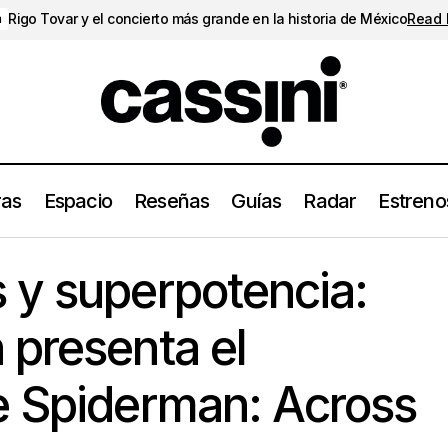
Rigo Tovar y el concierto más grande en la historia de México
Read
a
ras
Espacio
Reseñas
Guías
Radar
Estreno
eres y superpotencia: Metro Boomin presenta el soundtrack de
 y superpotencia:
he Spider-Verse
 presenta el
e Spiderman: Across