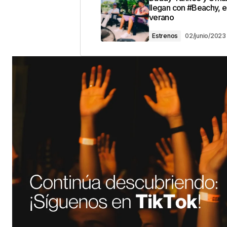
llegan con #Beachy, el
verano
Estrenos
02/junio/2023