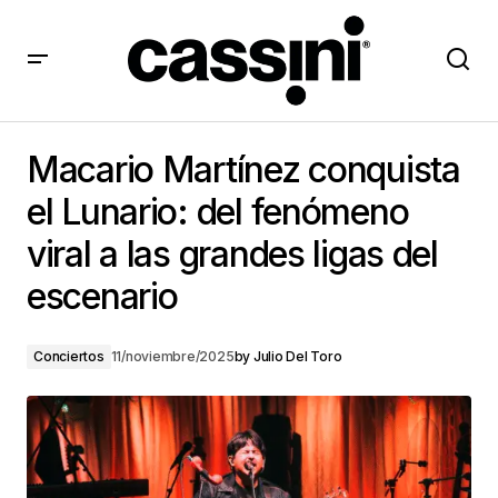
Macario Martínez conquista el Lunario: del fenómeno
viral a las grandes ligas del escenario
Macario Martínez conquista
el Lunario: del fenómeno
viral a las grandes ligas del
escenario
Conciertos
11/noviembre/2025
by
Julio Del Toro