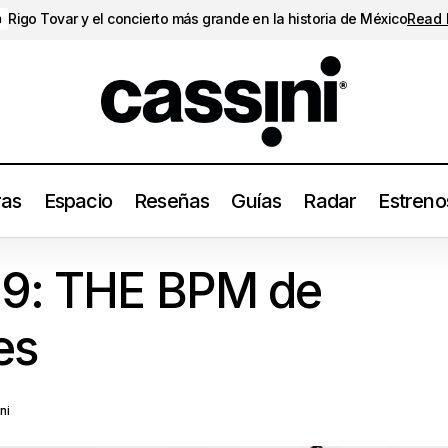
Rigo Tovar y el concierto más grande en la historia de México
Read
a
ras
Espacio
Reseñas
Guías
Radar
Estreno
Los20del25: 19: THE BPM de Sudan Archives
Los20del25
19: THE BPM de
es
ni