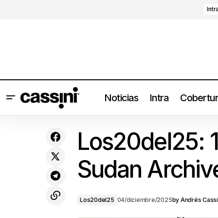
Intr
Noticias
Intra
Cobertu
Björk lanzará nueva música en 2026
Los20del25: 
Sudan Archiv
Los20del25
04/diciembre/2025
by
Andrés Cassi