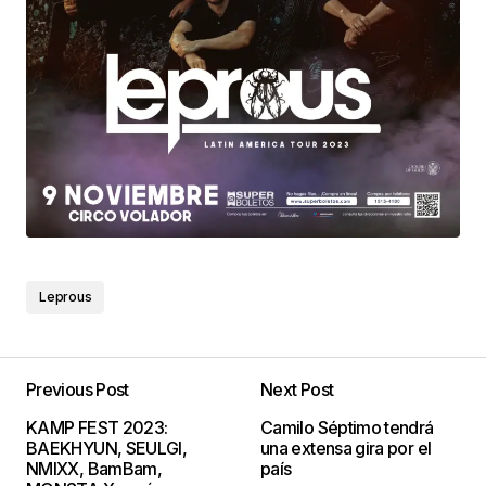
Leprous
Previous Post
Next Post
KAMP FEST 2023:
Camilo Séptimo tendrá
BAEKHYUN, SEULGI,
una extensa gira por el
NMIXX, BamBam,
país