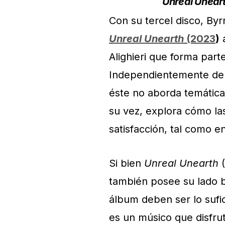
Unreal Unear
Con su tercel disco, By
Unreal Unearth
(2023
)
a
Alighieri que forma parte
Independientemente de 
éste no aborda temáticas
su vez, explora cómo la
satisfacción, tal como e
Si bien
Unreal Unearth
(
también posee su lado b
álbum deben ser lo suf
es un músico que disfrut