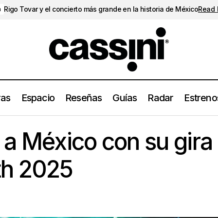
Rigo Tovar y el concierto más grande en la historia de México
Read
a
ras
Espacio
Reseñas
Guías
Radar
Estreno
Hozier vuelve a México con su gira Unreal Unearth 20
Conciertos
 a México con su gira
th 2025