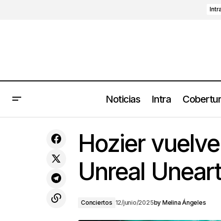
Intr
Noticias
Intra
Cobertu
Descubre la cartelera de La Orquesta
Filarmónica de Jalisco en el Teatro
Hozier vuelve
Degollado
Unreal Unear
Conciertos
12/junio/2025
by
Melina Ángeles