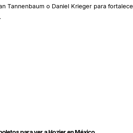
n Tannenbaum o Daniel Krieger para fortalece
.
boletos para ver a Hozier en México