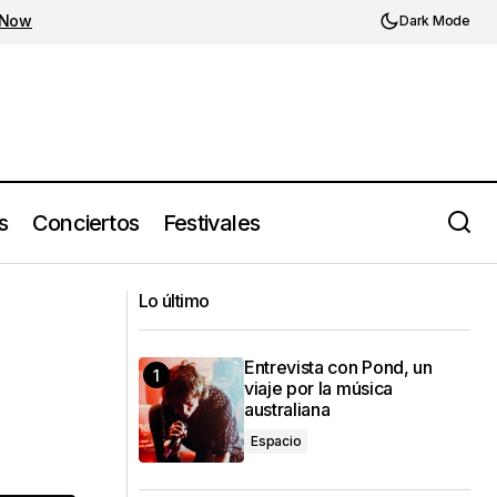
 Now
Dark Mode
s
Conciertos
Festivales
Ginope estrena ‘Funky Munchies’, el
25
Lo último
ritmo que camina con Latinoamérica
Entrevista con Pond, un
viaje por la música
australiana
Espacio