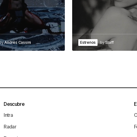
by
Andrés Cassini
Estrenos
by
Staff
Descubre
E
Intra
C
Radar
F