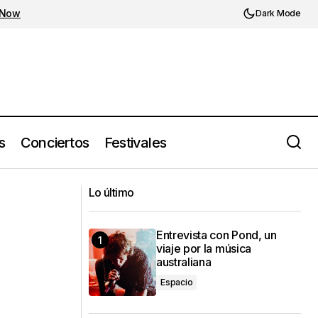
 Now
Dark Mode
s
Conciertos
Festivales
blink-182 lanza nuevo disco ONE MORE
tones
Lo último
TIME (2023)
Entrevista con Pond, un
viaje por la música
australiana
Espacio