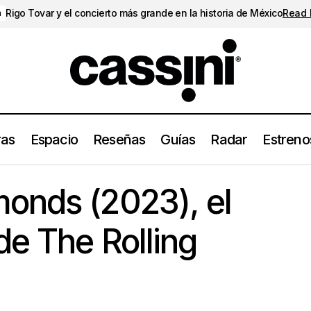
Rigo Tovar y el concierto más grande en la historia de México
Read
a
ras
Espacio
Reseñas
Guías
Radar
Estreno
Hackney Diamonds (2023), el nuevo álbum de The Rolling S
enos
onds (2023), el
e The Rolling