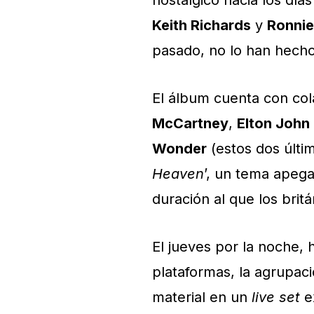
nostálgico hacia los día
Keith Richards
y
Ronni
pasado, no lo han hecho
El álbum cuenta con col
McCartney
,
Elton John
Wonder
(estos dos últi
Heaven
’, un tema apeg
duración al que los brit
El jueves por la noche,
plataformas, la agrupac
material en un
live set
e