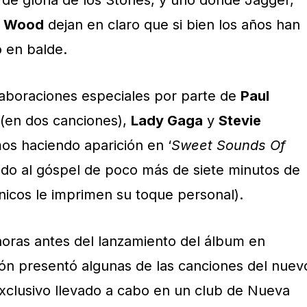
s de gloria de los Stones, y uno donde Jagger,
e Wood
dejan en claro que si bien los años han
 en balde.
aboraciones especiales por parte de
Paul
(en dos canciones),
Lady Gaga
y
Stevie
mos haciendo aparición en ‘
Sweet Sounds Of
ado al góspel de poco más de siete minutos de
ánicos le imprimen su toque personal).
 horas antes del lanzamiento del álbum en
ión presentó algunas de las canciones del nuev
xclusivo llevado a cabo en un club de Nueva