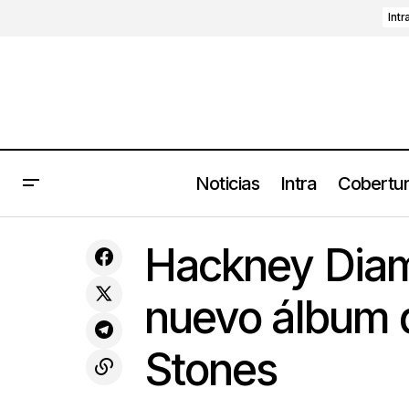
Intr
Noticias
Intra
Cobertu
Bienvenidxs a la era Post ROY: Nsqk
Estr
Hackney Diam
presenta 'LOVELANGUAGE'
nuevo álbum d
Stones