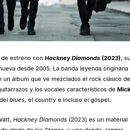
 de estreno con
Hackney Diamonds
(2023)
, s
nueva desde 2005. La banda leyenda originaria
n un álbum que ve mezclados el rock clásico d
guitarrazos y los vocales característicos de
Mic
 del
blues
, el
country
e incluso el góspel.
Watt,
Hackney Diamonds
(2023) es un material