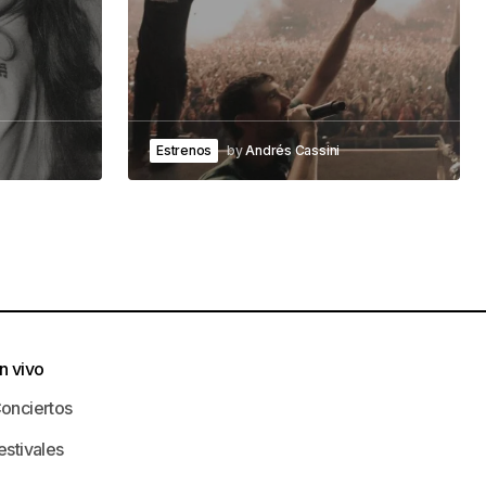
Estrenos
by
Andrés Cassini
n vivo
onciertos
estivales