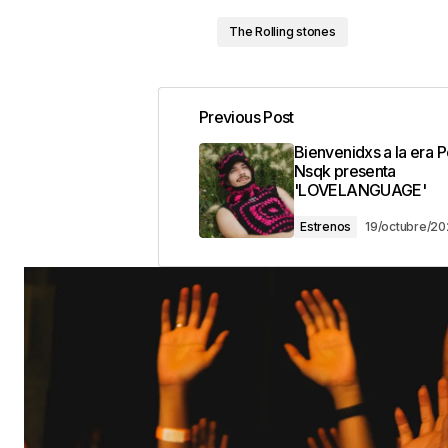
The Rolling stones
Previous Post
Bienvenidxs a la era P
Nsqk presenta
'LOVELANGUAGE'
Estrenos
19/octubre/2