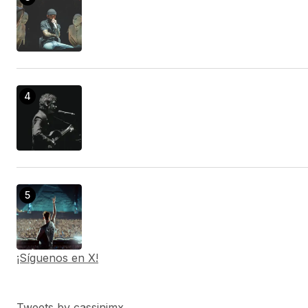
¡Síguenos en X!
Tweets by cassinimx