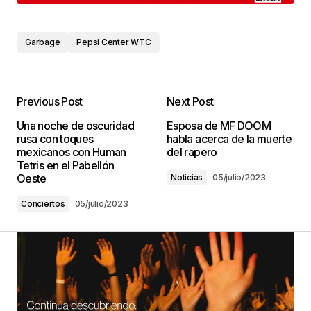
Garbage
Pepsi Center WTC
Previous Post
Next Post
Una noche de oscuridad
Esposa de MF DOOM
rusa con toques
habla acerca de la muerte
mexicanos con Human
del rapero
Tetris en el Pabellón
Oeste
Noticias
05/julio/2023
Conciertos
05/julio/2023