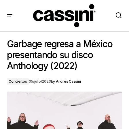
Garbage regresa a México presentando su disco
Anthology (2022)
Garbage regresa a México
presentando su disco
Anthology (2022)
Conciertos
05/julio/2023
by
Andrés Cassini