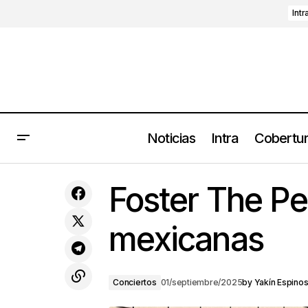
Intr
Noticias
Intra
Cobertu
Georgia Harmer estrena su segundo
Foster The Pe
álbum y se libera del peso del pasado
mexicanas
Conciertos
01/septiembre/2025
by
Yakín Espino