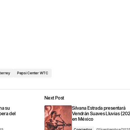
terrey
Pepsi Center WTC
Next Post
na su
Silvana Estrada presentará
bera del
Vendrán Suaves Lluvias (20
en México
25
Conciertos
01/septiembre/202