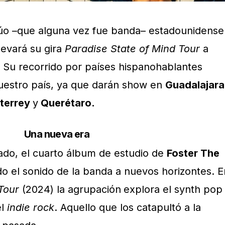
dúo –que alguna vez fue banda– estadounidense
llevará su gira
Paradise State of Mind Tour
a
. Su recorrido por países hispanohablantes
nuestro país, ya que darán show en
Guadalajara
terrey
y
Querétaro.
Una nueva era
ado, el cuarto álbum de estudio de
Foster The
ando el sonido de la banda a nuevos horizontes. E
 Tour
(2024) la agrupación
explora el synth pop
el
indie rock
. Aquello que los catapultó a la