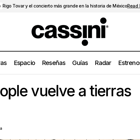
Rigo Tovar y el concierto más grande en la historia de México
Read
a
ras
Espacio
Reseñas
Guías
Radar
Estreno
Foster The People vuelve a tierras mexicanas
Conciertos
ople vuelve a tierras
sa