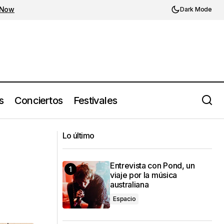
 Now
Dark Mode
s
Conciertos
Festivales
Silvana Estrada presentará Vendrán
Lo último
Suaves Lluvias (2025) en México
Entrevista con Pond, un
viaje por la música
australiana
Espacio