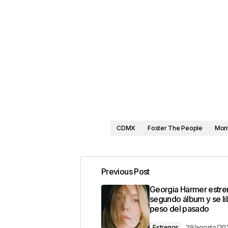
CDMX
Foster The People
Mon
Previous Post
Georgia Harmer estre
segundo álbum y se li
peso del pasado
Estrenos
29/agosto/20