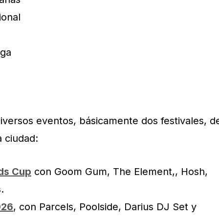
ional
nga
diversos eventos, básicamente dos festivales, d
a ciudad:
ds Cup
con Goom Gum, The Element,, Hosh,
.
026
, con Parcels, Poolside, Darius DJ Set y