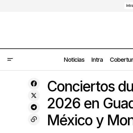
Intr
Noticias
Intra
Cobertu
Panda Bear y Sonic Boom anuncian
Con
Conciertos
Conciertos du
nuevo álbum colaborativo
2026 en Guad
México y Mon