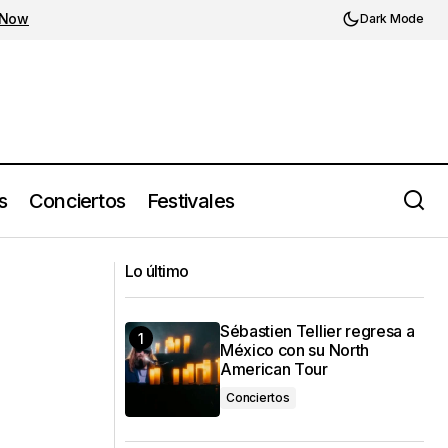
 Now
Dark Mode
s
Conciertos
Festivales
Robbie Williams traerá su Britpop
ico y Monterrey
Lo último
World Tour a México
Sébastien Tellier regresa a
México con su North
American Tour
Conciertos