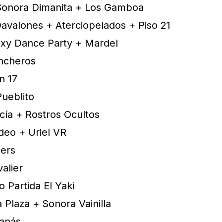
 Sonora Dimanita + Los Gamboa
avalones + Aterciopelados + Piso 21
axy Dance Party + Mardel
ncheros
n 17
Pueblito
cía + Rostros Ocultos
deo + Uriel VR
hers
alier
o Partida El Yaki
 Plaza + Sonora Vainilla
tanás