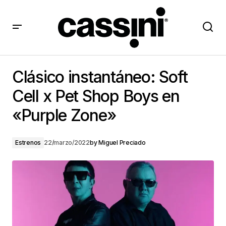
Clásico instantáneo: Soft Cell x Pet Shop Boys en
«Purple Zone»
Clásico instantáneo: Soft
Cell x Pet Shop Boys en
«Purple Zone»
Estrenos
22/marzo/2022
by
Miguel Preciado