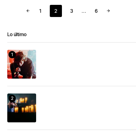
1
2
3
…
6
Lo último