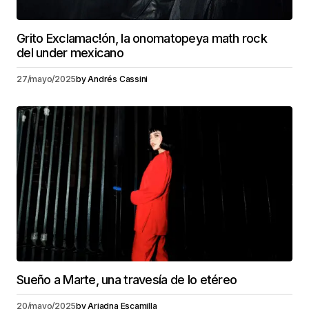
Grito Exclamac!ón, la onomatopeya math rock
del under mexicano
27/mayo/2025
by
Andrés Cassini
Sueño a Marte, una travesía de lo etéreo
20/mayo/2025
by
Ariadna Escamilla