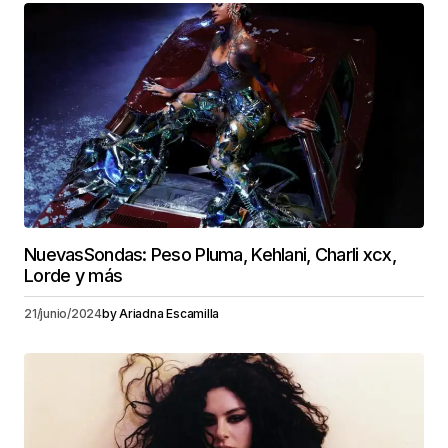
NuevasSondas: Peso Pluma, Kehlani, Charli xcx,
Lorde y más
21/junio/2024
by
Ariadna Escamilla