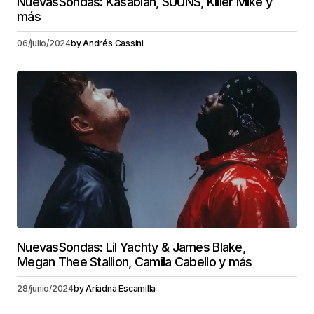
NuevasSondas: Kasabian, SUUNS, Killer Mike y
más
06/julio/2024
by
Andrés Cassini
NuevasSondas: Lil Yachty & James Blake,
Megan Thee Stallion, Camila Cabello y más
28/junio/2024
by
Ariadna Escamilla