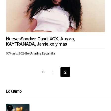
NuevasSondas: Charli XCX, Aurora,
KAYTRANADA, Jamie xx y más
07/junio/2024
by
Ariadna Escamilla
1
2
Lo último