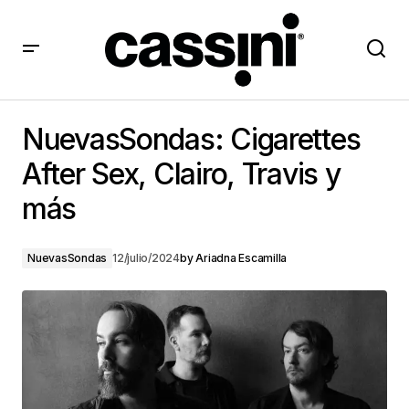
NuevasSondas: Cigarettes After Sex, Clairo, Travis y
más
NuevasSondas: Cigarettes
After Sex, Clairo, Travis y
más
NuevasSondas
12/julio/2024
by
Ariadna Escamilla