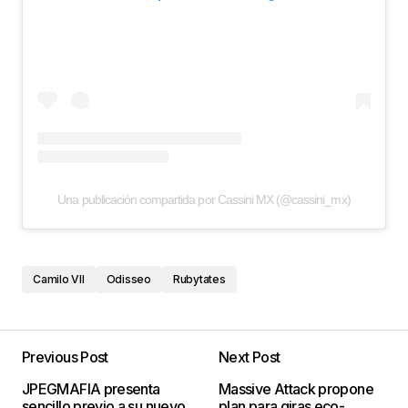
Una publicación compartida por Cassini MX (@cassini_mx)
Camilo VII
Odisseo
Rubytates
Previous Post
Next Post
JPEGMAFIA presenta
Massive Attack propone
sencillo previo a su nuevo
plan para giras eco-