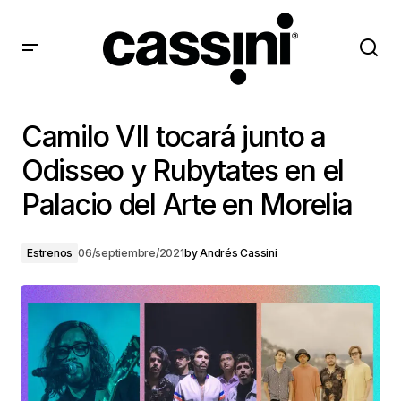
Camilo VII tocará junto a Odisseo y Rubytates en el
Palacio del Arte en Morelia
Camilo VII tocará junto a
Odisseo y Rubytates en el
Palacio del Arte en Morelia
Estrenos
06/septiembre/2021
by
Andrés Cassini