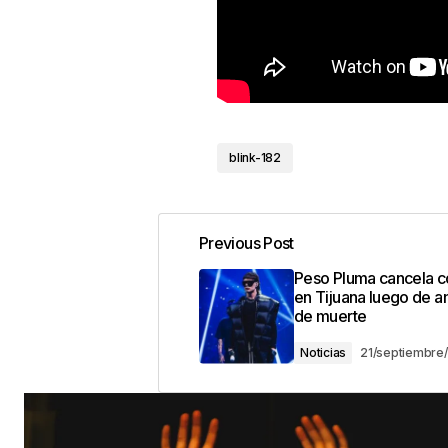
blink-182
Previous Post
Peso Pluma cancela c
en Tijuana luego de 
de muerte
Noticias
21/septiembre