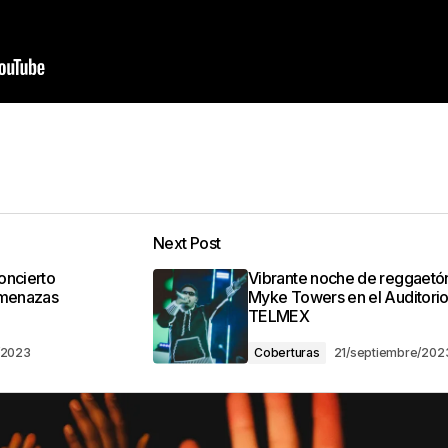
Next Post
oncierto
Vibrante noche de reggaetó
amenazas
Myke Towers en el Auditori
TELMEX
/2023
Coberturas
21/septiembre/202