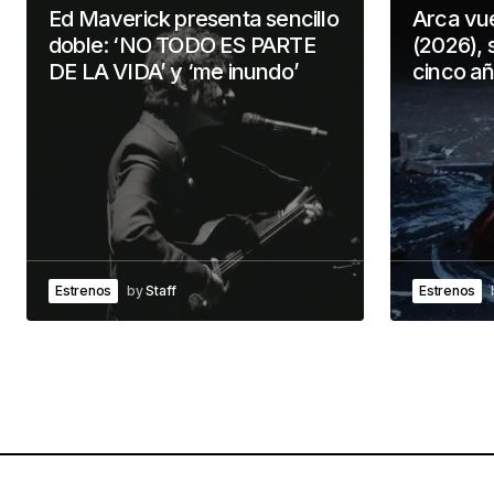
Ed Maverick presenta sencillo
Arca vu
doble: ‘NO TODO ES PARTE
(2026), 
DE LA VIDA’ y ‘me inundo’
cinco a
Estrenos
by
Staff
Estrenos