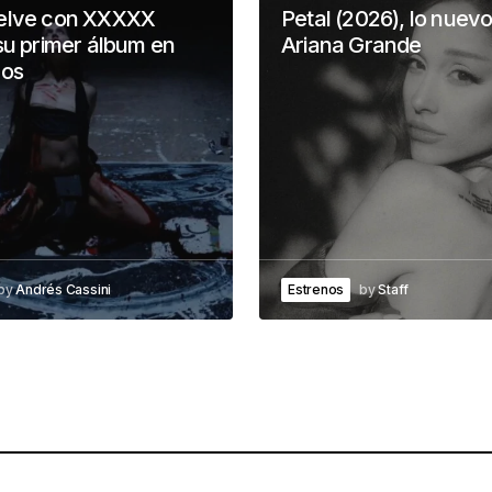
elve con XXXXX
Petal (2026), lo nuev
su primer álbum en
Ariana Grande
ños
by
Andrés Cassini
Estrenos
by
Staff