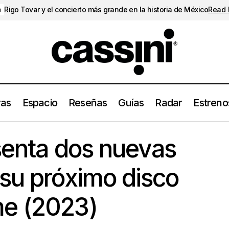
Rigo Tovar y el concierto más grande en la historia de México
Read
a
ras
Espacio
Reseñas
Guías
Radar
Estreno
-182 presenta dos nuevas canciones de su próximo disco One M
senta dos nuevas
su próximo disco
e (2023)