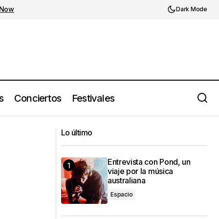
 Now
Dark Mode
s
Conciertos
Festivales
Vibrante noche de reggaetón: Myke
ore Time (2023)
Lo último
Towers en el Auditorio TELMEX
Entrevista con Pond, un
viaje por la música
australiana
Espacio