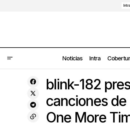
Intr
Noticias
Intra
Cobertu
Peso Pluma cancela concierto en
blink
Estrenos
blink-182 pre
Tijuana luego de amenazas de muerte
canciones de 
One More Tim