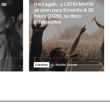
o de
Fred again.. y LATIN MAFIA
se unen para 9 months & 50
hours (2026), su disco
colaborativo
Estrenos
by
Andrés Cassini