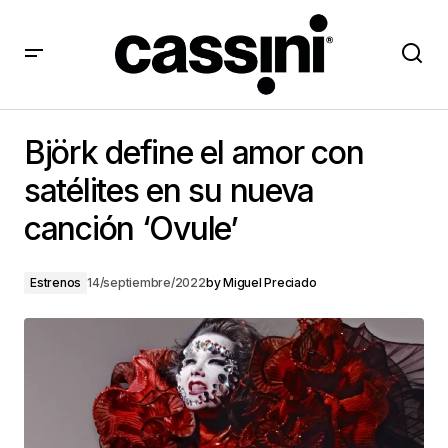
Björk define el amor con satélites en su nueva
canción ‘Ovule’
Björk define el amor con
satélites en su nueva
canción ‘Ovule’
Estrenos
14/septiembre/2022
by
Miguel Preciado