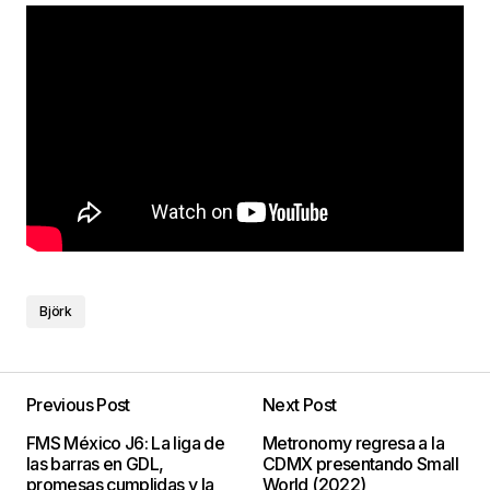
Björk
Previous Post
Next Post
FMS México J6: La liga de
Metronomy regresa a la
las barras en GDL,
CDMX presentando Small
promesas cumplidas y la
World (2022)