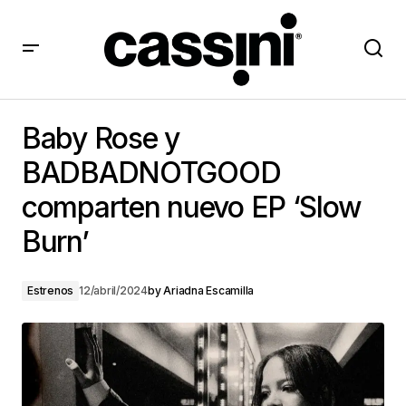
Baby Rose y BADBADNOTGOOD comparten nuevo EP
‘Slow Burn’
Baby Rose y
BADBADNOTGOOD
comparten nuevo EP ‘Slow
Burn’
Estrenos
12/abril/2024
by
Ariadna Escamilla