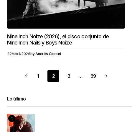
Nine Inch Noize (2026), el disco conjunto de
Nine Inch Nails y Boys Noize
22/abril/2026
by
Andrés Cassini
1
2
3
…
69
Lo último