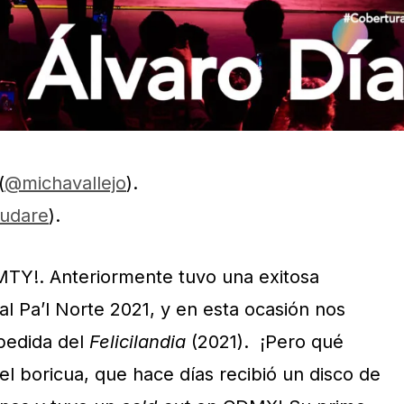
(
@michavallejo
).
udare
).
TY!. Anteriormente tuvo una exitosa
val Pa’l Norte 2021, y en esta ocasión nos
pedida del
Felicilandia
(2021). ¡Pero qué
 boricua, que hace días recibió un disco de