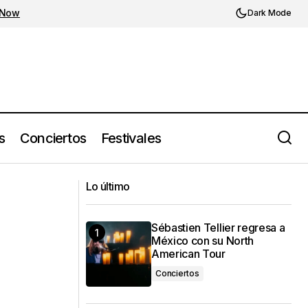
 Now
Dark Mode
s
Conciertos
Festivales
erra que lo vio
The Whitest Boy Alive de regreso en
Lo último
GDL luego de dice años
Sébastien Tellier regresa a
México con su North
American Tour
Conciertos