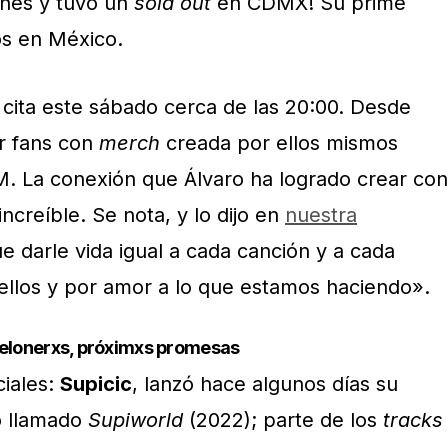
ones y tuvo un
sold out
en CDMX! Su prime
os en México.
 cita este sábado cerca de las 20:00. Desde
r fans con
merch
creada por ellos mismos
M. La conexión que Álvaro ha logrado crear con
ncreíble. Se nota, y lo dijo en
nuestra
 darle vida igual a cada canción y a cada
ellos y por amor a lo que estamos haciendo».
elonerxs, próximxs promesas
iales:
Supicic
, lanzó hace algunos días su
o llamado
Supiworld
(2022); parte de los
tracks