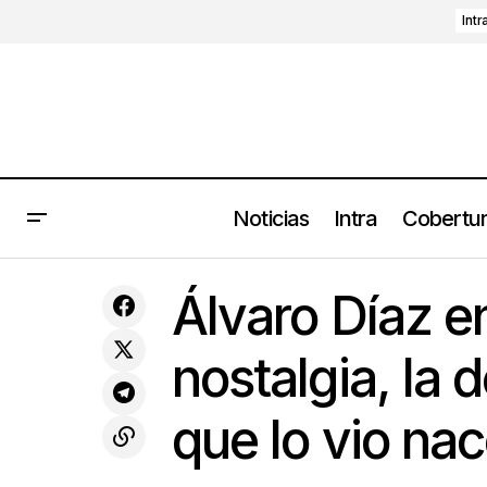
Intr
Noticias
Intra
Cobertu
Coberturas
Las ondas oscuras de TR/ST habitarán
Álvaro Díaz 
el Foro Indie Rocks! en CDMX
Conciertos
nostalgia, la 
que lo vio na