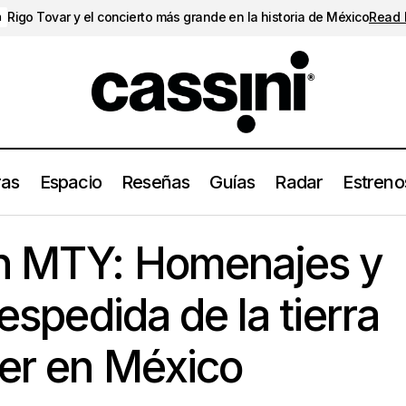
Rigo Tovar y el concierto más grande en la historia de México
Read
a
ras
Espacio
Reseñas
Guías
Radar
Estreno
Álvaro Díaz en MTY: Homenajes y nostalgia, la despedida de la ti
en MTY: Homenajes y
nacer en México
despedida de la tierra
cer en México