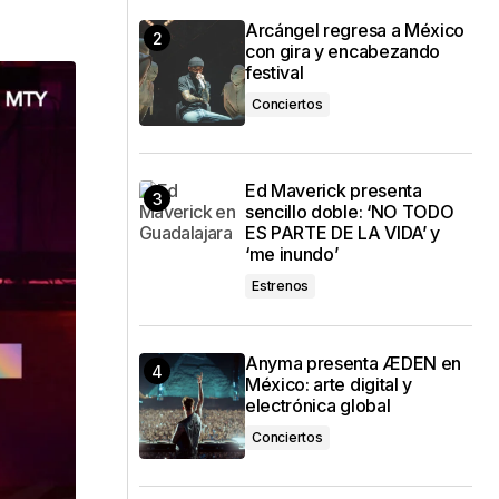
Arcángel regresa a México
con gira y encabezando
festival
Conciertos
Ed Maverick presenta
sencillo doble: ‘NO TODO
ES PARTE DE LA VIDA’ y
‘me inundo’
Estrenos
Anyma presenta ÆDEN en
México: arte digital y
electrónica global
Conciertos