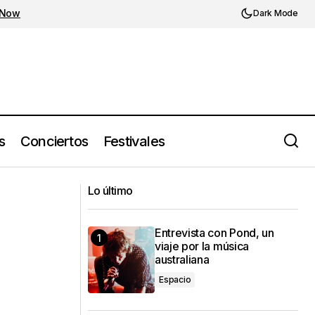
 Now
Dark Mode
s
Conciertos
Festivales
Young Miko anuncia presentaciones en
Lo último
México
Entrevista con Pond, un
viaje por la música
australiana
Espacio