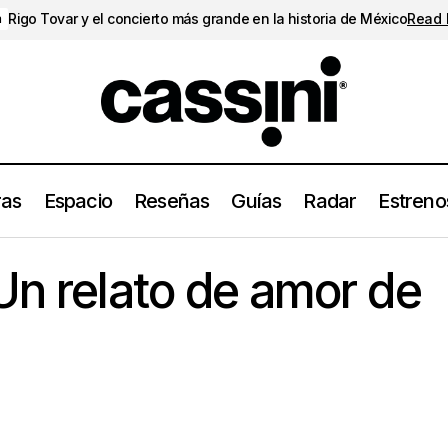
Rigo Tovar y el concierto más grande en la historia de México
Read
a
ras
Espacio
Reseñas
Guías
Radar
Estreno
“A primeras” Un relato de amor de Marc Lane
Estrenos
Un relato de amor de