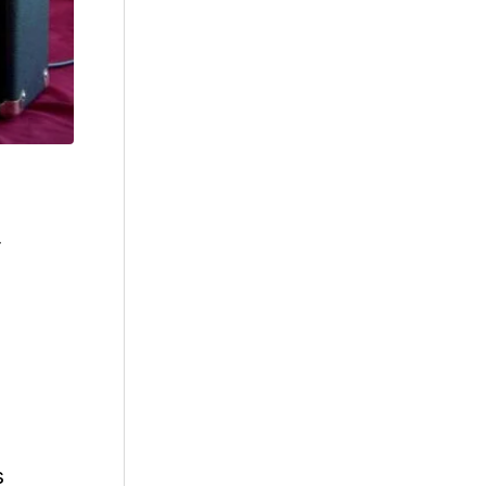
r
e
s