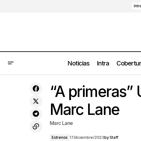
Intr
Noticias
Intra
Cobertu
"Las Reinas del Dolor" cerrarón el
“A primeras” 
2023 con show en Hobos
Marc Lane
Marc Lane
Estrenos
17/diciembre/2023
by
Staff