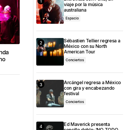
viaje por la música
australiana
Espacio
Sébastien Tellier regresa a
México con su North
anda
American Tour
no
Conciertos
Arcángel regresa a México
con gira y encabezando
festival
Conciertos
Ed Maverick presenta
sencillo doble: ‘NO TODO