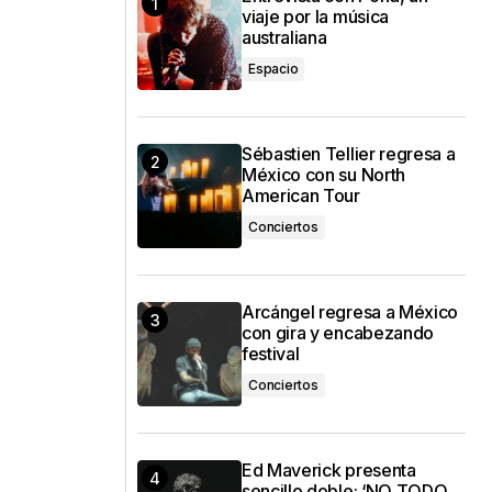
viaje por la música
australiana
Espacio
Sébastien Tellier regresa a
México con su North
American Tour
Conciertos
Arcángel regresa a México
con gira y encabezando
festival
Conciertos
Ed Maverick presenta
sencillo doble: ‘NO TODO