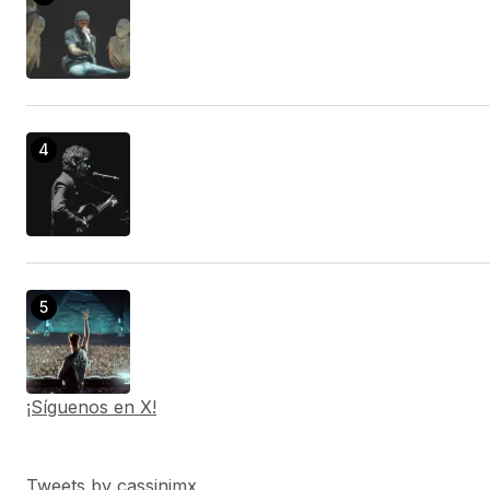
¡Síguenos en X!
Tweets by cassinimx