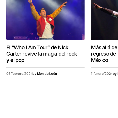
El “Who I Am Tour” de Nick
Más allá de 
Carter revive la magia del rock
regreso de 
y el pop
México
06/febrero/2024
by
Mon de León
11/enero/2024
by