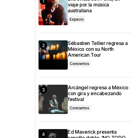
viaje por la música
australiana
Espacio
Sébastien Tellier regresa a
México con su North
American Tour
Conciertos
Arcángel regresa a México
con gira y encabezando
festival
Conciertos
Ed Maverick presenta
sencillo doble: ‘NO TODO