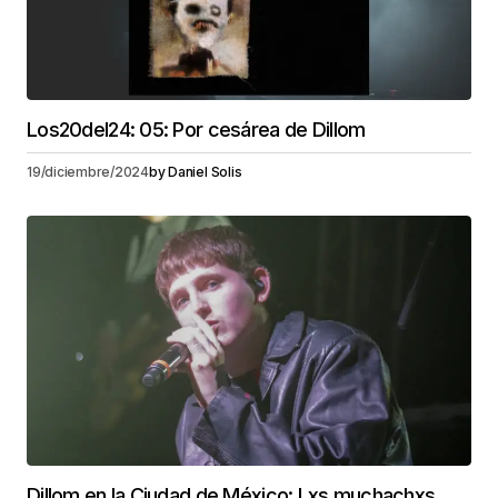
Los20del24: 05: Por cesárea de Dillom
19/diciembre/2024
by
Daniel Solis
Dillom en la Ciudad de México: Lxs muchachxs