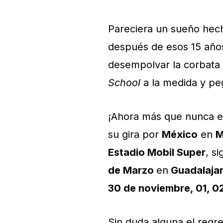
Pareciera un sueño hech
después de esos 15 año
desempolvar la corbata 
School
a la medida y peg
¡Ahora más que nunca es t
su gira por
México
en
M
Estadio Mobil Super
, s
de Marzo
en
Guadalaja
30 de noviembre, 01, 02
Sin duda alguna el reg