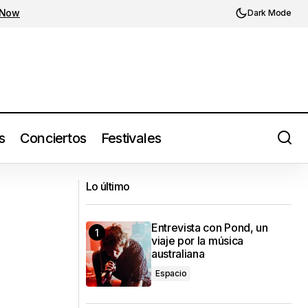
 Now
Dark Mode
s
Conciertos
Festivales
Declan Mckenna regresa al país y hará
REBELDE TOUR
Lo último
vibrar Guadalajara y Ciudad de México
Entrevista con Pond, un
viaje por la música
australiana
Espacio