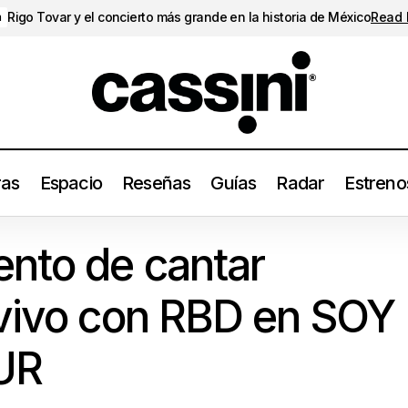
Rigo Tovar y el concierto más grande en la historia de México
Read
a
ras
Espacio
Reseñas
Guías
Radar
Estreno
legó el momento de cantar ‘Sálvame’ en vivo con RBD en SOY 
ento de cantar
 vivo con RBD en SOY
UR