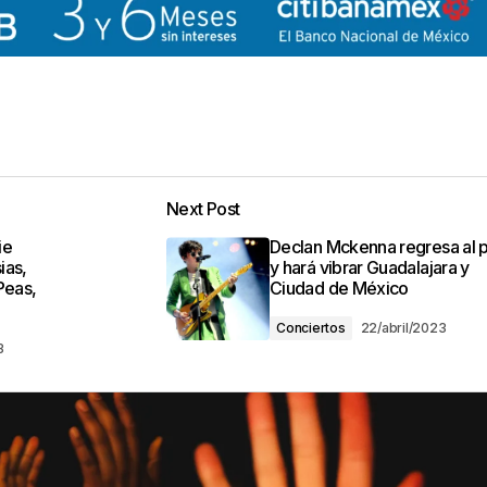
Next Post
ie
Declan Mckenna regresa al p
ias,
y hará vibrar Guadalajara y
Peas,
Ciudad de México
Conciertos
22/abril/2023
3