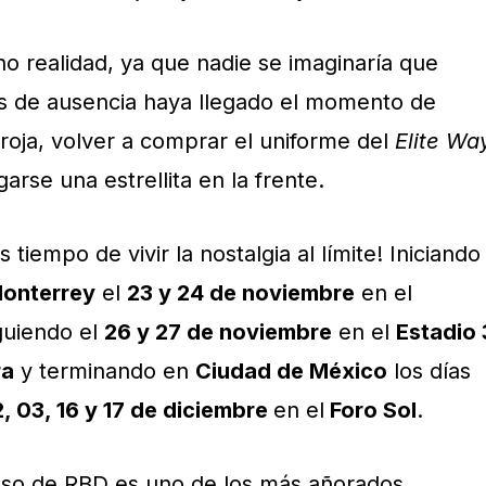
o realidad, ya que nadie se imaginaría que
s de ausencia haya llegado el momento de
roja, volver a comprar el uniforme del
Elite Wa
arse una estrellita en la frente.
iempo de vivir la nostalgia al límite! Iniciando
onterrey
el
23 y 24 de noviembre
en el
iguiendo el
26 y 27 de noviembre
en el
Estadio 
ra
y terminando en
Ciudad de México
los días
, 03, 16 y 17 de diciembre
en el
Foro Sol
.
reso de RBD es uno de los más añorados