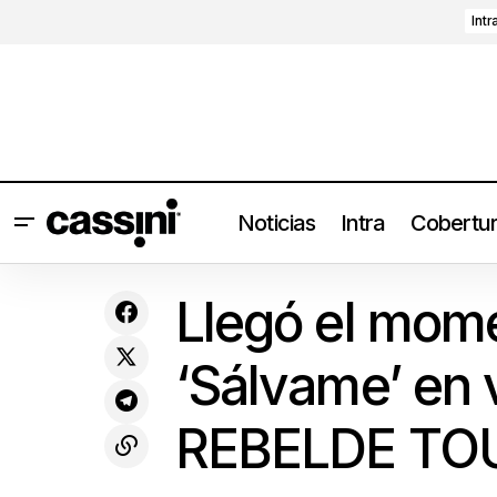
Intr
Noticias
Intra
Cobertu
Emblema 2023: Robbie Williams,
L
Enrique Iglesias, Bizarrap, Black Eyed
Conciertos
Llegó el mom
Peas, Becky G y más
‘Sálvame’ en
REBELDE TO