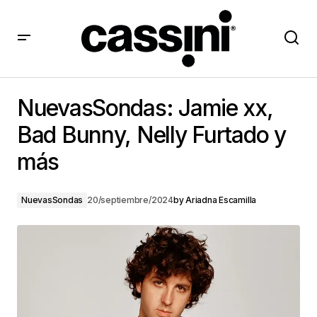
NuevasSondas: Jamie xx, Bad Bunny, Nelly Furtado y
más
NuevasSondas: Jamie xx,
Bad Bunny, Nelly Furtado y
más
NuevasSondas
20/septiembre/2024
by
Ariadna Escamilla