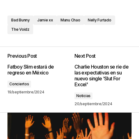
Bad Bunny
Jamie xx
Manu Chao
Nelly Furtado
The Voidz
Previous Post
Next Post
Fatboy Slim estará de
Charlie Houston se ríe de
regreso en México
las expectativas en su
nuevo single 'Slut For
Excel'
Conciertos
19/septiembre/2024
Noticias
20/septiembre/2024